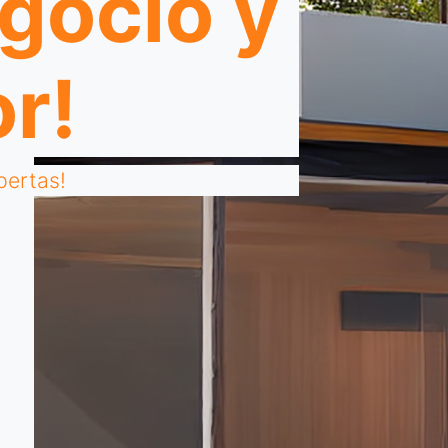
gocio y
or!
pertas!